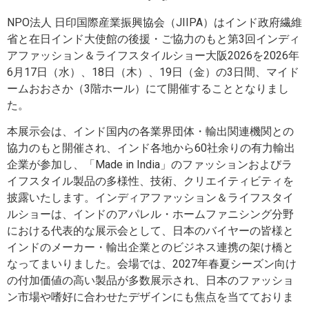
NPO法人 日印国際産業振興協会（JIIPA）はインド政府繊維
省と在日インド大使館の後援・ご協力のもと第3回インディ
アファッション＆ライフスタイルショー大阪2026を2026年
6月17日（水）、18日（木）、19日（金）の3日間、マイド
ームおおさか（3階ホール）にて開催することとなりまし
た。
本展示会は、インド国内の各業界団体・輸出関連機関との
協力のもと開催され、インド各地から60社余りの有力輸出
企業が参加し、「Made in India」のファッションおよびラ
イフスタイル製品の多様性、技術、クリエイティビティを
披露いたします。インディアファッション＆ライフスタイ
ルショーは、インドのアパレル・ホームファニシング分野
における代表的な展示会として、日本のバイヤーの皆様と
インドのメーカー・輸出企業とのビジネス連携の架け橋と
なってまいりました。会場では、2027年春夏シーズン向け
の付加価値の高い製品が多数展示され、日本のファッショ
ン市場や嗜好に合わせたデザインにも焦点を当てておりま