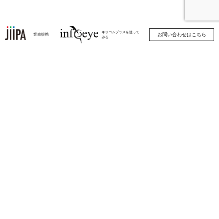
キリコムプラスを使って
お問い合わせはこちら
業務提携
みる
イベントについて
展示会概要
出展申込みガイド
展示会ソフトの使い方
来場者事前登録のご案内